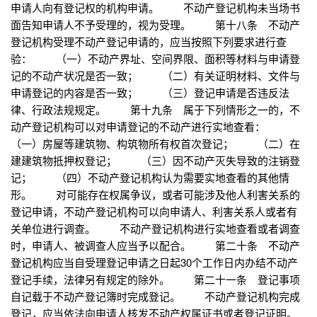
申请人向有登记权的机构申请。 不动产登记机构未当场书
面告知申请人不予受理的，视为受理。 第十八条 不动产
登记机构受理不动产登记申请的，应当按照下列要求进行查
验： （一）不动产界址、空间界限、面积等材料与申请登
记的不动产状况是否一致； （二）有关证明材料、文件与
申请登记的内容是否一致； （三）登记申请是否违反法
律、行政法规规定。 第十九条 属于下列情形之一的，不
动产登记机构可以对申请登记的不动产进行实地查看：
（一）房屋等建筑物、构筑物所有权首次登记； （二）在
建建筑物抵押权登记； （三）因不动产灭失导致的注销登
记； （四）不动产登记机构认为需要实地查看的其他情
形。 对可能存在权属争议，或者可能涉及他人利害关系的
登记申请，不动产登记机构可以向申请人、利害关系人或者有
关单位进行调查。 不动产登记机构进行实地查看或者调查
时，申请人、被调查人应当予以配合。 第二十条 不动产
登记机构应当自受理登记申请之日起30个工作日内办结不动产
登记手续，法律另有规定的除外。 第二十一条 登记事项
自记载于不动产登记簿时完成登记。 不动产登记机构完成
登记，应当依法向申请人核发不动产权属证书或者登记证明。