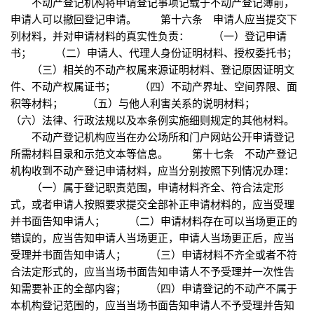
不动产登记机构将申请登记事项记载于不动产登记簿前，
申请人可以撤回登记申请。 第十六条 申请人应当提交下
列材料，并对申请材料的真实性负责： （一）登记申请
书； （二）申请人、代理人身份证明材料、授权委托书；
（三）相关的不动产权属来源证明材料、登记原因证明文
件、不动产权属证书； （四）不动产界址、空间界限、面
积等材料； （五）与他人利害关系的说明材料；
（六）法律、行政法规以及本条例实施细则规定的其他材料。
不动产登记机构应当在办公场所和门户网站公开申请登记
所需材料目录和示范文本等信息。 第十七条 不动产登记
机构收到不动产登记申请材料，应当分别按照下列情况办理：
（一）属于登记职责范围，申请材料齐全、符合法定形
式，或者申请人按照要求提交全部补正申请材料的，应当受理
并书面告知申请人； （二）申请材料存在可以当场更正的
错误的，应当告知申请人当场更正，申请人当场更正后，应当
受理并书面告知申请人； （三）申请材料不齐全或者不符
合法定形式的，应当当场书面告知申请人不予受理并一次性告
知需要补正的全部内容； （四）申请登记的不动产不属于
本机构登记范围的，应当当场书面告知申请人不予受理并告知