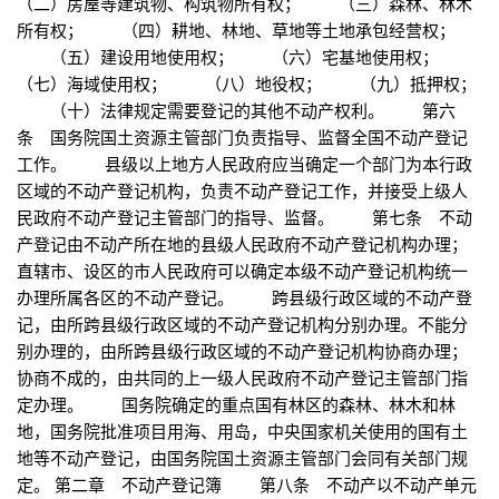
（二）房屋等建筑物、构筑物所有权； （三）森林、林木
所有权； （四）耕地、林地、草地等土地承包经营权；
（五）建设用地使用权； （六）宅基地使用权；
（七）海域使用权； （八）地役权； （九）抵押权；
（十）法律规定需要登记的其他不动产权利。 第六
条 国务院国土资源主管部门负责指导、监督全国不动产登记
工作。 县级以上地方人民政府应当确定一个部门为本行政
区域的不动产登记机构，负责不动产登记工作，并接受上级人
民政府不动产登记主管部门的指导、监督。 第七条 不动
产登记由不动产所在地的县级人民政府不动产登记机构办理；
直辖市、设区的市人民政府可以确定本级不动产登记机构统一
办理所属各区的不动产登记。 跨县级行政区域的不动产登
记，由所跨县级行政区域的不动产登记机构分别办理。不能分
别办理的，由所跨县级行政区域的不动产登记机构协商办理；
协商不成的，由共同的上一级人民政府不动产登记主管部门指
定办理。 国务院确定的重点国有林区的森林、林木和林
地，国务院批准项目用海、用岛，中央国家机关使用的国有土
地等不动产登记，由国务院国土资源主管部门会同有关部门规
定。 第二章 不动产登记簿 第八条 不动产以不动产单元