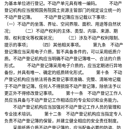
为基本单位进行登记。不动产单元具有唯一编码。 不动产
登记机构应当按照国务院国土资源主管部门的规定设立统一的
不动产登记簿。 不动产登记簿应当记载以下事项：
（一）不动产的坐落、界址、空间界限、面积、用途等自然状
况； （二）不动产权利的主体、类型、内容、来源、期
限、权利变化等权属状况； （三）涉及不动产权利限制、
提示的事项； （四）其他相关事项。 第九条 不动产
登记簿应当采用电子介质，暂不具备条件的，可以采用纸质介
质。不动产登记机构应当明确不动产登记簿唯一、合法的介质
形式。 不动产登记簿采用电子介质的，应当定期进行异地
备份，并具有唯一、确定的纸质转化形式。 第十条 不动
产登记机构应当依法将各类登记事项准确、完整、清晰地记载
于不动产登记簿。任何人不得损毁不动产登记簿，除依法予以
更正外不得修改登记事项。 第十一条 不动产登记工作人
员应当具备与不动产登记工作相适应的专业知识和业务能力。
不动产登记机构应当加强对不动产登记工作人员的管理和
专业技术培训。 第十二条 不动产登记机构应当指定专人
负责不动产登记簿的保管，并建立健全相应的安全责任制度。
采用纸质介质不动产登记簿的，应当配备必要的防盗、防