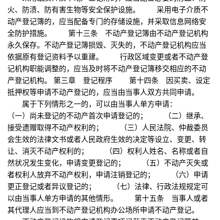
火、防渍、防有害生物等安全保护设施。 采用电子介质不
动产登记簿的，应当配备专门的存储设施，并采取信息网络安
全防护措施。 第十三条 不动产登记簿由不动产登记机构
永久保存。不动产登记簿损毁、灭失的，不动产登记机构应当
依据原有登记资料予以重建。 行政区域变更或者不动产登
记机构职能调整的，应当及时将不动产登记簿移交相应的不动
产登记机构。 第三章 登记程序 第十四条 因买卖、设定
抵押权等申请不动产登记的，应当由当事人双方共同申请。
属于下列情形之一的，可以由当事人单方申请：
（一）尚未登记的不动产首次申请登记的； （二）继承、
接受遗赠取得不动产权利的； （三）人民法院、仲裁委员
会生效的法律文书或者人民政府生效的决定等设立、变更、转
让、消灭不动产权利的； （四）权利人姓名、名称或者自
然状况发生变化，申请变更登记的； （五）不动产灭失或
者权利人放弃不动产权利，申请注销登记的； （六）申请
更正登记或者异议登记的； （七）法律、行政法规规定可
以由当事人单方申请的其他情形。 第十五条 当事人或者
其代理人应当到不动产登记机构办公场所申请不动产登记。