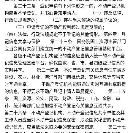
第二十二条 登记申请有下列情形之一的，不动产登记机
构应当不予登记，并书面告知申请人： （一）违反法律、
行政法规规定的； （二）存在尚未解决的权属争议的；
（三）申请登记的不动产权利超过规定期限的；
（四）法律、行政法规规定不予登记的其他情形。 第四章 登
记信息共享与保护 第二十三条 国务院国土资源主管部门
应当会同有关部门建立统一的不动产登记信息管理基础平台。
各级不动产登记机构登记的信息应当纳入统一的不动产登
记信息管理基础平台，确保国家、省、市、县四级登记信息的
实时共享。 第二十四条 不动产登记有关信息与住房城乡
建设、农业、林业、海洋等部门审批信息、交易信息等应当实
时互通共享。 不动产登记机构能够通过实时互通共享取得
的信息，不得要求不动产登记申请人重复提交。 第二十五
条 国土资源、公安、民政、财政、税务、工商、金融、审
计、统计等部门应当加强不动产登记有关信息互通共享。
第二十六条 不动产登记机构、不动产登记信息共享单位及其
工作人员应当对不动产登记信息保密；涉及国家秘密的不动产
登记信息，应当依法采取必要的安全保密措施。 第二十七