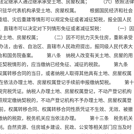
法定继承人通过继承承受土地、房屋权属； （六）依照法律
组织驻华代表机构承受土地、房屋权属。 根据国民经济和社会
重组、灾后重建等情形可以规定免征或者减征契税，报全国人民
、直辖市可以决定对下列情形免征或者减征契税： （一）因
承受土地、房屋权属； （二）因不可抗力灭失住房，重新承受
办法，由省、自治区、直辖市人民政府提出，报同级人民代表大
员会和国务院备案。 第八条 纳税人改变有关土地、房屋的用
减征契税情形的，应当缴纳已经免征、减征的税款。 第九条
权属转移合同的当日，或者纳税人取得其他具有土地、房屋权属
在依法办理土地、房屋权属登记手续前申报缴纳契税。 第十
税完税凭证。纳税人办理土地、房屋权属登记，不动产登记机构
照规定缴纳契税的，不动产登记机构不予办理土地、房屋权属登
前，权属转移合同、权属转移合同性质凭证不生效、无效、被撤
已缴纳的税款，税务机关应当依法办理。 第十三条 税务机关
制。自然资源、住房城乡建设、民政、公安等相关部门应当及时