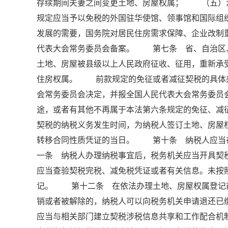
存续期间夫妻之间变更土地、房屋权属； （五）
规定应当予以免税的外国驻华使馆、领事馆和国际
发展的需要，国务院对居民住房需求保障、企业改制
代表大会常务委员会备案。 第七条 省、自治区
土地、房屋被县级以上人民政府征收、征用，重新
住房权属。 前款规定的免征或者减征契税的具体
会常务委员会决定，并报全国人民代表大会常务委
途，或者有其他不再属于本法第六条规定的免征、
契税的纳税义务发生时间，为纳税人签订土地、房屋
转移合同性质凭证的当日。 第十条 纳税人应当
一条 纳税人办理纳税事宜后，税务机关应当开具契
应当查验契税完税、减免税凭证或者有关信息。未按
记。 第十二条 在依法办理土地、房屋权属登记
销或者被解除的，纳税人可以向税务机关申请退还
应当与相关部门建立契税涉税信息共享和工作配合机