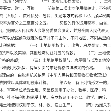
属，是指下列行为： （一）土地使用权出让； （二）土
屋买卖、赠与、互换。 前款第二项土地使用权转让，不包括
资（入股）、偿还债务、划转、奖励等方式转移土地、房屋权属
税率为百分之三至百分之五。 契税的具体适用税率，由省、
出，报同级人民代表大会常务委员会决定，并报全国人民代表大
市可以依照前款规定的程序对不同主体、不同地区、不同类型的
计税依据： （一）土地使用权出让、出售，房屋买卖，为土
付的货币以及实物、其他经济利益对应的价款； （二）土地使
屋价格的差额； （三）土地使用权赠与、房屋赠与以及其他没
照土地使用权出售、房屋买卖的市场价格依法核定的价格。 纳
当理由的，由税务机关依照《中华人民共和国税收征收管理法》
依据乘以具体适用税率计算。 第六条 有下列情形之一的，
体、军事单位承受土地、房屋权属用于办公、教学、医疗、科
构、社会福利机构承受土地、房屋权属用于办公、教学、医疗、
滩土地使用权用于农、林、牧、渔业生产； （四）婚姻关系