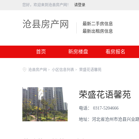
您好，欢迎来到沧县房产网！
请登录
沧县房产网
最新二手房信息
最新出租房信息
首页
新房楼盘
看房报名
沧县房产网
>
小区信息列表
>
荣盛花语馨苑
荣盛花语馨苑
电话： 0317-5204666
地址：河北省沧州市沧县兴业路