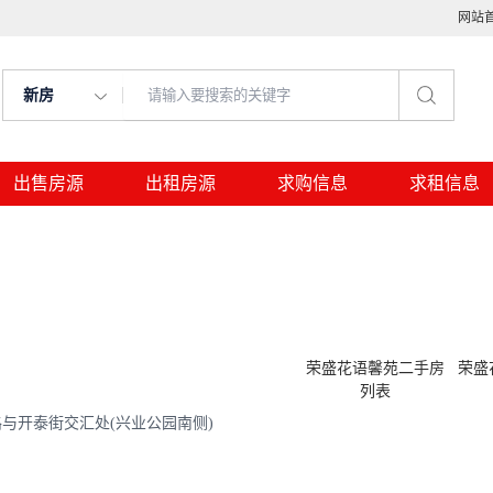
网站
新房
出售房源
出租房源
求购信息
求租信息
荣盛花语馨苑二手房
荣盛
列表
与开泰街交汇处(兴业公园南侧)